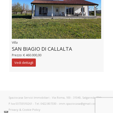
Villa
SAN BIAGIO DI CALLALTA
Prezzo: € 460.000,00
Vedi dettagli
Spaziocasa Servizi Immobiliari - Via Roma, 100 - 31040, Salgareda (TV) -
P.Iva 03733510261 - Tel. 0422.807330 - imm.spaziocasa@gmail.com -
Privacy & Cookie Policy